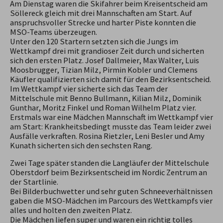
Am Dienstag waren die Skifahrer beim Kreisentscheid am
Söllereck gleich mit drei Mannschaften am Start. Auf
anspruchsvoller Strecke und harter Piste konnten die
MSO-Teams überzeugen.
Unter den 120 Startern setzten sich die Jungs im
Wettkampf drei mit grandioser Zeit durch und sicherten
sich den ersten Platz. Josef Dallmeier, Max Walter, Luis
Moosbrugger, Tizian Milz, Pirmin Kobler und Clemens
Käufler qualifizierten sich damit für den Bezirksentscheid.
Im Wettkampf vier sicherte sich das Team der
Mittelschule mit Benno Bullmann, Kilian Milz, Dominik
Gunthar, Moritz Finkel und Roman Wilhelm Platz vier.
Erstmals war eine Mädchen Mannschaft im Wettkampf vier
am Start: Krankheitsbedingt musste das Team leider zwei
Ausfälle verkraften. Rosina Rietzler, Leni Besler und Amy
Kunath sicherten sich den sechsten Rang.
Zwei Tage später standen die Langläufer der Mittelschule
Oberstdorf beim Bezirksentscheid im Nordic Zentrum an
der Startlinie.
Bei Bilderbuchwetter und sehr guten Schneeverhältnissen
gaben die MSO-Mädchen im Parcours des Wettkampfs vier
alles und holten den zweiten Platz.
Die Mädchen liefen super und waren ein richtig tolles