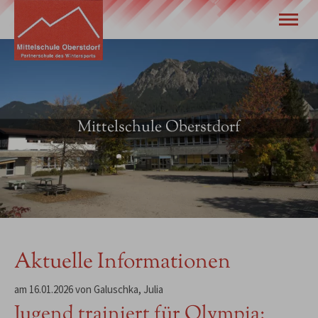
Unsere Schule
Wir stellen uns vor
Eltern
Schulleben
Mittelschule Oberstdorf
Termine
Tel.
08322 940 630
Aktuelle Informationen
am 16.01.2026
von
Galuschka, Julia
Jugend trainiert für Olympia: