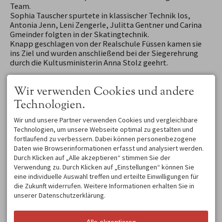
Team.
Sophia Tauscher spurtete in klassischer Technik los,
Antonia Jenn, Leni Zengerle, Julitta Gentner und Carina
Gmeinder folgten in der Skatingtechnik.
Knapp geschlagen von der Realschule Füssen kamen sie
ins Ziel und wurden anschließend bei der Siegerehrung
durch die Kultusministerin Anna Stolz geehrt.
Wir verwenden Cookies und andere
Technologien.
Wir und unsere Partner verwenden Cookies und vergleichbare
Technologien, um unsere Webseite optimal zu gestalten und
fortlaufend zu verbessern. Dabei können personenbezogene
KONTAKT
Daten wie Browserinformationen erfasst und analysiert werden.
Durch Klicken auf „Alle akzeptieren“ stimmen Sie der
Mittelschule Oberstdorf
Verwendung zu. Durch Klicken auf „Einstellungen“ können Sie
Alpgaustraße 28
eine individuelle Auswahl treffen und erteilte Einwilligungen für
87561 Oberstdorf
die Zukunft widerrufen. Weitere Informationen erhalten Sie in
DEUTSCHLAND
Tel.
+49 8322 940 630
unserer Datenschutzerklärung.
Fax +49 8322 940 63 99
info@mittelschule-