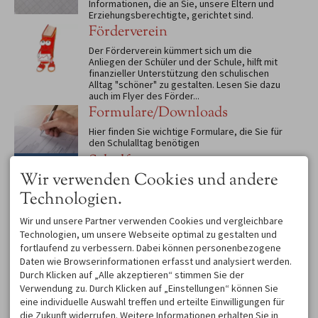
Informationen, die an Sie, unsere Eltern und
Erziehungsberechtigte, gerichtet sind.
Förderverein
Der Förderverein kümmert sich um die
Anliegen der Schüler und der Schule, hilft mit
finanzieller Unterstützung den schulischen
Alltag "schöner" zu gestalten. Lesen Sie dazu
auch im Flyer des Förder...
Formulare/Downloads
Hier finden Sie wichtige Formulare, die Sie für
den Schulalltag benötigen
Schulforum
Wir verwenden Cookies und andere
Unser Schulforum bringt Lehrer, Eltern und
Schüler an einen Tisch und hilft dabei ein
Technologien.
positives Schulbild zu entwickeln.
Wir und unsere Partner verwenden Cookies und vergleichbare
Technologien, um unsere Webseite optimal zu gestalten und
fortlaufend zu verbessern. Dabei können personenbezogene
KONTAKT
Daten wie Browserinformationen erfasst und analysiert werden.
Durch Klicken auf „Alle akzeptieren“ stimmen Sie der
Mittelschule Oberstdorf
Verwendung zu. Durch Klicken auf „Einstellungen“ können Sie
Alpgaustraße 28
eine individuelle Auswahl treffen und erteilte Einwilligungen für
87561 Oberstdorf
die Zukunft widerrufen. Weitere Informationen erhalten Sie in
DEUTSCHLAND