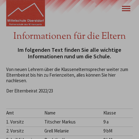
Für unsere Eltern
Unsere Schule
Informationen für die Eltern
Wir stellen uns vor
Eltern
Schulleben
Im folgenden Text finden Sie alle wichtige
Termine
Informationen rund um die Schule.
Von neuen Lehrern über die Klassenelternsprecher weiter zum
Tel.
08322 940 630
Elternbeirat bis hin zu Ferienzeiten, alles können Sie hier
nachlesen.
Der Elternbeirat 2022/23
Amt
Name
Klasse
1. Vorsitz
Titscher Markus
9 a
2. Vorsitz
Grell Melanie
9 bM