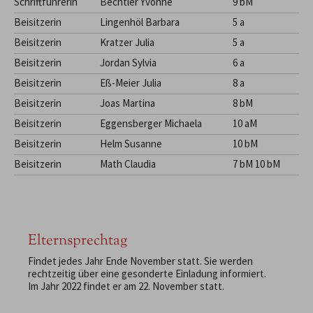
Schriftführerin
Bechtler Yvonne
9 bM
Beisitzerin
Lingenhöl Barbara
5 a
Beisitzerin
Kratzer Julia
5 a
Beisitzerin
Jordan Sylvia
6 a
Beisitzerin
Eß-Meier Julia
8 a
Beisitzerin
Joas Martina
8 bM
Beisitzerin
Eggensberger Michaela
10 aM
Beisitzerin
Helm Susanne
10 bM
Beisitzerin
Math Claudia
7 bM 10 bM
Elternsprechtag
Findet jedes Jahr Ende November statt. Sie werden
rechtzeitig über eine gesonderte Einladung informiert.
Im Jahr 2022 findet er am 22. November statt.