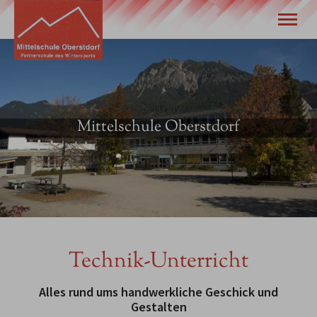
Unsere Schule
Wir stellen uns vor
Eltern
Schulleben
Mittelschule Oberstdorf
Termine
Tel.
08322 940 630
Technik-Unterricht
Alles rund ums handwerkliche Geschick und
Gestalten